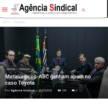
Início
Notícias
Notícias
Destaque
Metalúrgicos-ABC ganham apoio no
caso Toyota
Por
Agência Sindical
-
20/05/2022
339
0