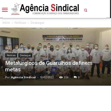
Início
Notícias
Destaque
Notícias
Destaque
Metalúrgicos de Guarulhos definem
metas
Por
Agência Sindical
-
10/02/2022
356
0