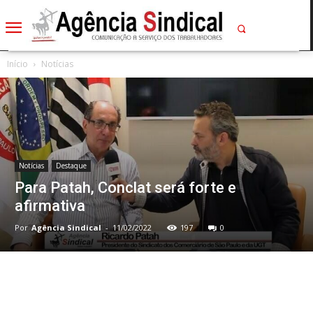
Início
Notícias
Notícias
Destaque
Para Patah, Conclat será forte e
afirmativa
Por
Agência Sindical
-
11/02/2022
197
0