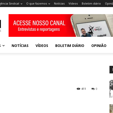
gência Sindical
O que fazemos
Notícias
Vídeos
Boletim diário
Opini
S
NOTÍCIAS
VÍDEOS
BOLETIM DIÁRIO
OPINIÃO
411
0