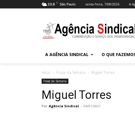
C
sexta-feira, 7/08/2026
A A
23.8
São Paulo
A AGÊNCIA SINDICAL
O QUE FAZEMO
Início
Frase da Semana
Miguel Torres
Frase da Semana
Miguel Torres
Por
Agência Sindical
-
04/01/2021
Compartilhado