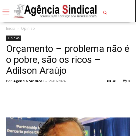
Início
Opinião
Opinião
Orçamento – problema não é
o pobre, são os ricos –
Adilson Araújo
Por
Agência Sindical
-
29/07/2024
48
0