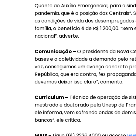
Quanto ao Auxílio Emergencial, para o sind
pandemia, que é a posição das Centrais”. 
as condições de vida dos desempregados e
família, o benefício é de R$ 1.200,00. “Se
nacional”, adverte.
Comunicação –
O presidente da Nova Cen
bases e a coletividade a demanda pelo re
vez, conseguimos um avanço concreto pra 
República, que era contra, fez propagand
devemos deixar isso claro”, comenta.
Curriculum –
Técnico de operação de sis
mestrado e doutorado pela Unesp de Franca
ele informa, vem sofrendo ondas de demiss
bancos”, ele critica.
MAIS –
Ligue (61) 3226.4000 ou acesse
www