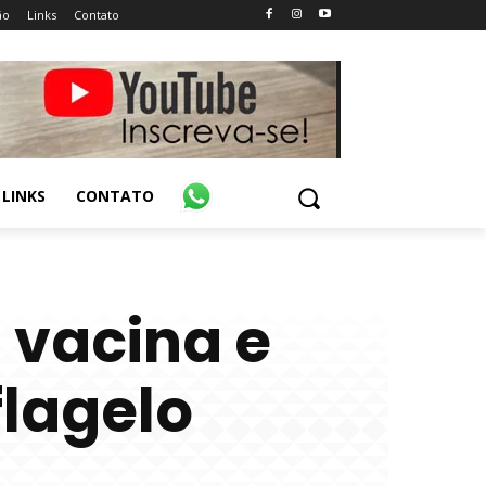
ão
Links
Contato
LINKS
CONTATO
 vacina e
flagelo