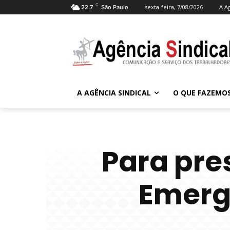
C
sexta-feira, 7/08/2026
A A
22.7
São Paulo
A AGÊNCIA SINDICAL
O QUE FAZEMO
Para pre
Emerge