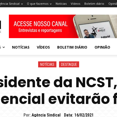
gência Sindical
O que fazemos
Notícias
Vídeos
Boletim diário
Opini
S
NOTÍCIAS
VÍDEOS
BOLETIM DIÁRIO
OPINIÃO
NOTÍCIAS
DESTAQUE
sidente da NCST,
ncial evitarão 
Por:
Agência Sindical
Data:
16/02/2021