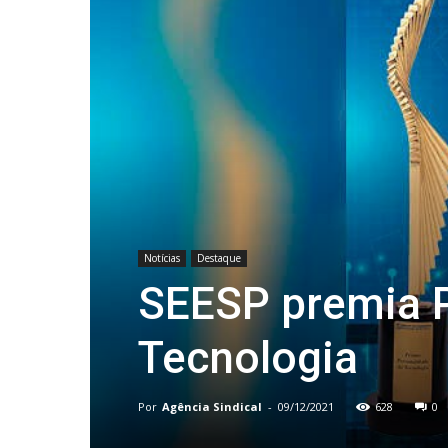
Notícias
Destaque
SEESP premia P
Tecnologia
Por
Agência Sindical
-
09/12/2021
628
0