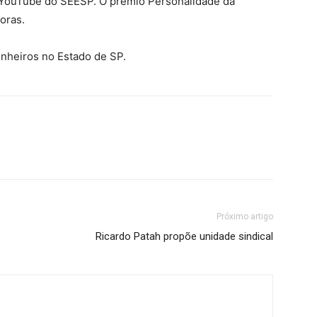
 YouTube do SEESP. O prêmio Personalidade da
horas.
nheiros no Estado de SP.
Próximo artigo
Ricardo Patah propõe unidade sindical