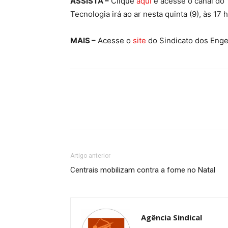
ASSISTA –
Clique
aqui
e acesse o canal do
Tecnologia irá ao ar nesta quinta (9), às 17 
MAIS –
Acesse o
site
do Sindicato dos Enge
Artigo anterior
Centrais mobilizam contra a fome no Natal
Agência Sindical