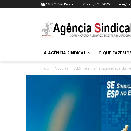
C
sábado, 8/08/2026
A Agênc
18.8
São Paulo
A AGÊNCIA SINDICAL
O QUE FAZEMO
Início
Notícias
SEESP premia Personalidade da Te