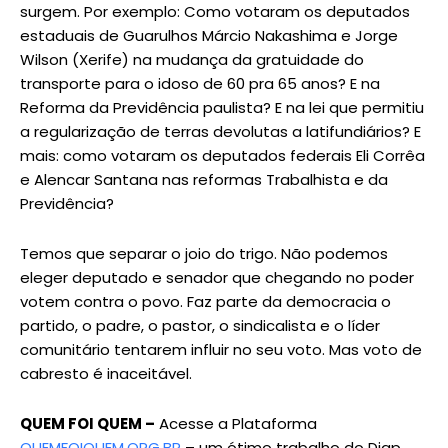
surgem. Por exemplo: Como votaram os deputados
estaduais de Guarulhos Márcio Nakashima e Jorge
Wilson (Xerife) na mudança da gratuidade do
transporte para o idoso de 60 pra 65 anos? E na
Reforma da Previdência paulista? E na lei que permitiu
a regularização de terras devolutas a latifundiários? E
mais: como votaram os deputados federais Eli Corrêa
e Alencar Santana nas reformas Trabalhista e da
Previdência?
Temos que separar o joio do trigo. Não podemos
eleger deputado e senador que chegando no poder
votem contra o povo. Faz parte da democracia o
partido, o padre, o pastor, o sindicalista e o líder
comunitário tentarem influir no seu voto. Mas voto de
cabresto é inaceitável.
QUEM FOI QUEM –
Acesse a Plataforma
QUEMFOIQUEM.ORG.BR
– um ótimo trabalho do Diap.