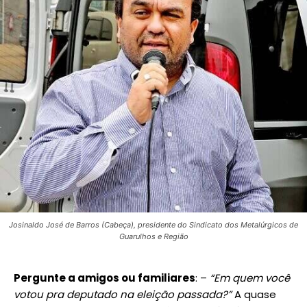
Josinaldo José de Barros (Cabeça), presidente do Sindicato dos Metalúrgicos de
Guarulhos e Região
Pergunte a amigos ou familiares
: –
“Em quem você
votou pra deputado na eleição passada?”
A quase