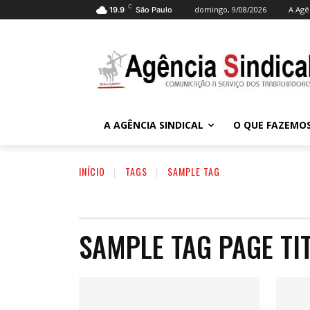
C
domingo, 9/08/2026
A Agê
19.9
São Paulo
A AGÊNCIA SINDICAL
O QUE FAZEMO
INÍCIO
TAGS
SAMPLE TAG
SAMPLE TAG PAGE TI