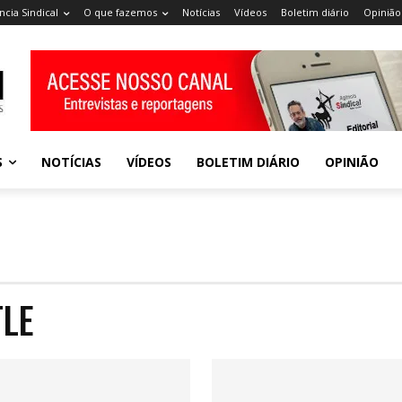
ncia Sindical
O que fazemos
Notícias
Vídeos
Boletim diário
Opinião
S
NOTÍCIAS
VÍDEOS
BOLETIM DIÁRIO
OPINIÃO
TLE