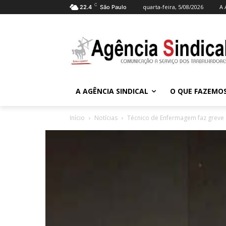
C
quarta-feira, 5/08/2026
A 
22.4
São Paulo
A AGÊNCIA SINDICAL
O QUE FAZEMO
Início
Notícias
Técnico de Enfermagem faz greve 