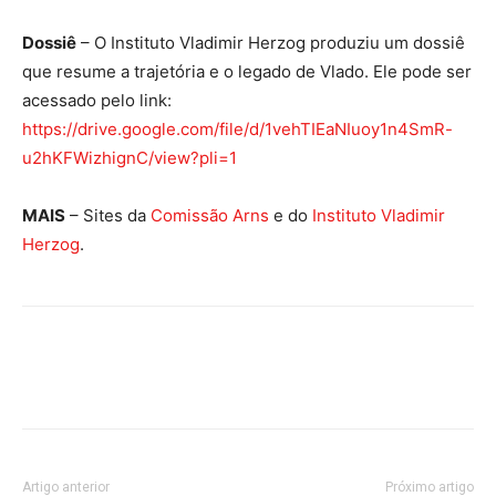
Dossiê
– O Instituto Vladimir Herzog produziu um dossiê
que resume a trajetória e o legado de Vlado. Ele pode ser
acessado pelo link:
https://drive.google.com/file/d/1vehTIEaNIuoy1n4SmR-
u2hKFWizhignC/view?pli=1
MAIS
– Sites da
Comissão Arns
e do
Instituto Vladimir
Herzog
.
Artigo anterior
Próximo artigo