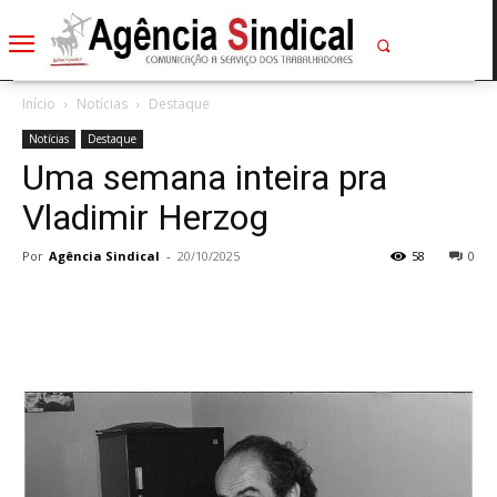
Início
Notícias
Destaque
Notícias
Destaque
Uma semana inteira pra
Vladimir Herzog
Por
Agência Sindical
-
20/10/2025
58
0