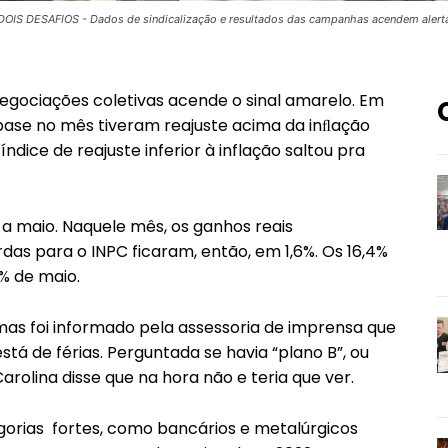
DOIS DESAFIOS - Dados de sindicalização e resultados das campanhas acendem alert
negociações coletivas acende o sinal amarelo. Em
base no mês tiveram reajuste acima da inﬂação
índice de reajuste inferior à inflação saltou pra
 maio. Naquele mês, os ganhos reais
as para o INPC ficaram, então, em 1,6%. Os 16,4%
6% de maio.
 mas foi informado pela assessoria de imprensa que
stá de férias. Perguntada se havia “plano B”, ou
 Carolina disse que na hora não e teria que ver.
orias fortes, como bancários e metalúrgicos