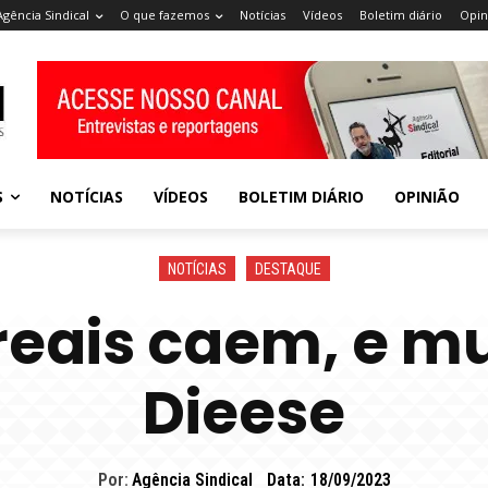
Agência Sindical
O que fazemos
Notícias
Vídeos
Boletim diário
Opin
S
NOTÍCIAS
VÍDEOS
BOLETIM DIÁRIO
OPINIÃO
NOTÍCIAS
DESTAQUE
eais caem, e mu
Dieese
Por:
Agência Sindical
Data:
18/09/2023