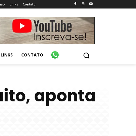
ião
Links
Contato
LINKS
CONTATO
ito, aponta