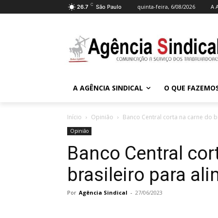
C
quinta-feira, 6/08/2026
A 
26.7
São Paulo
A AGÊNCIA SINDICAL
O QUE FAZEMO
Início
Opinião
Banco Central corta na carne do b
Opinião
Banco Central cor
brasileiro para al
Por
Agência Sindical
-
27/06/2023