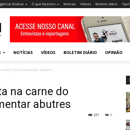
Agência Sindical
O que fazemos
Notícias
Vídeos
Boletim diário
Opin
S
NOTÍCIAS
VÍDEOS
BOLETIM DIÁRIO
OPINIÃO
rasileiro para alimentar abutres
ta na carne do
imentar abutres
237
0