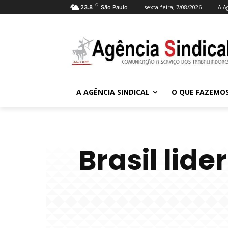
C
sexta-feira, 7/08/2026
A A
23.8
São Paulo
A AGÊNCIA SINDICAL
O QUE FAZEMO
Brasil lide