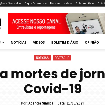
gência Sindical
O que fazemos
Notícias
Vídeos
Boletim diário
Opini
S
NOTÍCIAS
VÍDEOS
BOLETIM DIÁRIO
OPINIÃO
NOTÍCIAS
DESTAQUE
ra mortes de jor
Covid-19
Por:
Agência Sindical
Data:
23/05/2021