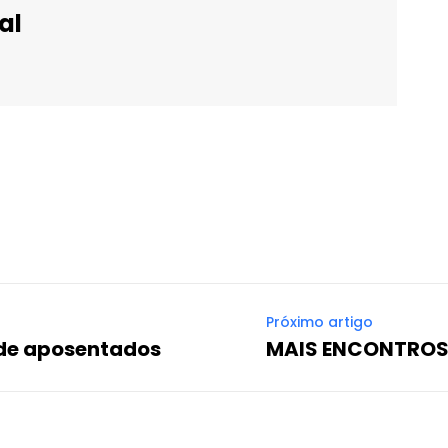
al
WhatsApp
Email
Imprimir
Telegram
Próximo artigo
 de aposentados
MAIS ENCONTROS