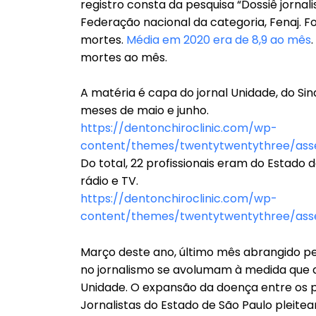
registro consta da pesquisa “Dossiê jornali
Federação nacional da categoria, Fenaj. Fo
mortes.
Média em 2020 era de 8,9 ao mês
mortes ao mês.
A matéria é capa do jornal Unidade, do Sin
meses de maio e junho.
https://dentonchiroclinic.com/wp-
content/themes/twentytwentythree/asse
Do total, 22 profissionais eram do Estado
rádio e TV.
https://dentonchiroclinic.com/wp-
content/themes/twentytwentythree/asse
Março deste ano, último mês abrangido pel
no jornalismo se avolumam à medida que a
Unidade. O expansão da doença entre os pro
Jornalistas do Estado de São Paulo pleitea