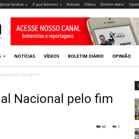
gência Sindical
O que fazemos
Notícias
Vídeos
Boletim diário
Opini
S
NOTÍCIAS
VÍDEOS
BOLETIM DIÁRIO
OPINIÃO
acional pelo fim da 6×1
al Nacional pelo fim
60
0