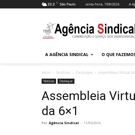
C
sexta-feira, 7/08/2026
A A
22.2
São Paulo
A AGÊNCIA SINDICAL
O QUE FAZEMO
Início
Notícias
Destaque
Assembleia Virtual N
Notícias
Destaque
Assembleia Virtu
da 6×1
Por
Agência Sindical
-
11/05/2026