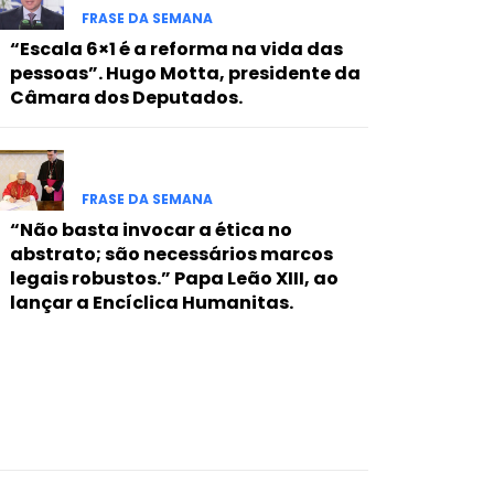
FRASE DA SEMANA
“Escala 6×1 é a reforma na vida das
pessoas”. Hugo Motta, presidente da
Câmara dos Deputados.
FRASE DA SEMANA
“Não basta invocar a ética no
abstrato; são necessários marcos
legais robustos.” Papa Leão XIII, ao
lançar a Encíclica Humanitas.