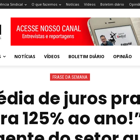
ência Sindical
O que fazemos
Notícias
Vídeos
Boletim diário
Opini
S
NOTÍCIAS
VÍDEOS
BOLETIM DIÁRIO
OPINIÃO
FRASE DA SEMANA
dia de juros pr
ra 125% ao ano!”
igente do setor 