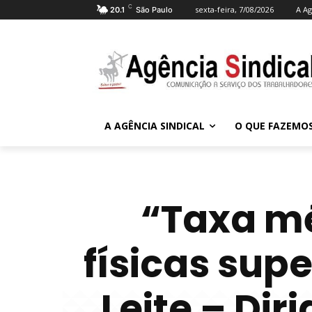
C
sexta-feira, 7/08/2026
A Ag
20.1
São Paulo
A AGÊNCIA SINDICAL
O QUE FAZEMO
“Taxa mé
físicas supe
Leite – Dir