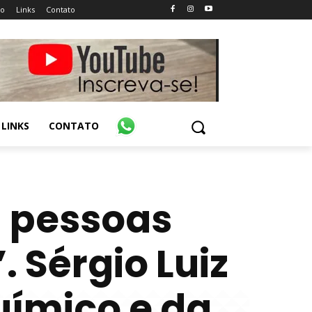
ão
Links
Contato
LINKS
CONTATO
a pessoas
. Sérgio Luiz
químico e da