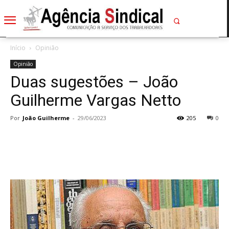
Início
Opinião
Opinião
Duas sugestões – João
Guilherme Vargas Netto
Por
João Guilherme
-
29/06/2023
205
0