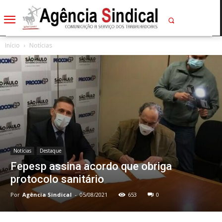
Início
Notícias
Notícias
Destaque
Fepesp assina acordo que obriga
protocolo sanitário
Por
Agência Sindical
-
05/08/2021
653
0