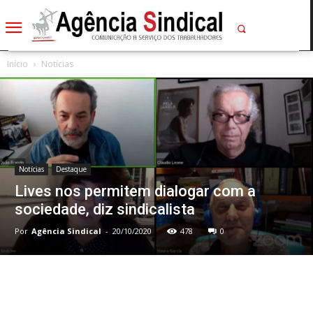
Início
Notícias
Notícias
Destaque
Lives nos permitem dialogar com a
sociedade, diz sindicalista
Por
Agência Sindical
-
20/10/2020
478
0