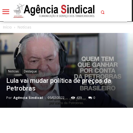
Início
Notícias
Notícias
Destaque
Lula vai mudar política de preços da
Petrobras
Por
Agência Sindical
-
05/02/2022
439
0