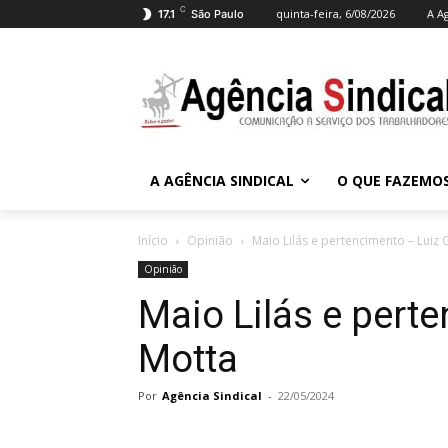
C
quinta-feira, 6/08/2026
A A
17.1
São Paulo
A AGÊNCIA SINDICAL
O QUE FAZEMO
Início
Opinião
Maio Lilás e pertencimento – Luiz 
Opinião
Maio Lilás e pert
Motta
Por
Agência Sindical
-
22/05/2024