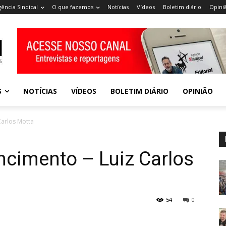
gência Sindical
O que fazemos
Notícias
Vídeos
Boletim diário
Opini
S
NOTÍCIAS
VÍDEOS
BOLETIM DIÁRIO
OPINIÃO
Carlos Motta
encimento – Luiz Carlos
54
0