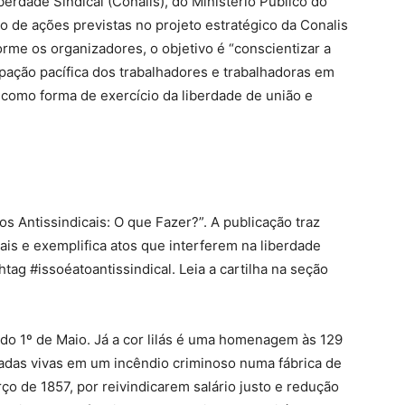
rdade Sindical (Conalis), do Ministério Público do
o de ações previstas no projeto estratégico da Conalis
orme os organizadores, o objetivo é “conscientizar a
ipação pacífica dos trabalhadores e trabalhadoras em
, como forma de exercício da liberdade de união e
s Antissindicais: O que Fazer?”. A publicação traz
cais e exemplifica atos que interferem na liberdade
tag #issoéatoantissindical. Leia a cartilha na seção
 do 1º de Maio. Já a cor lilás é uma homenagem às 129
adas vivas em um incêndio criminoso numa fábrica de
ço de 1857, por reivindicarem salário justo e redução