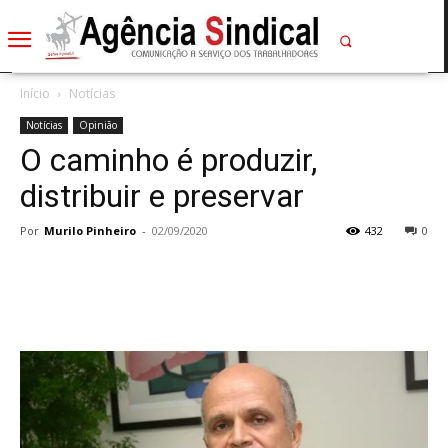
Início
Notícias
Notícias
Opinião
O caminho é produzir,
distribuir e preservar
Por
Murilo Pinheiro
-
02/09/2020
432
0