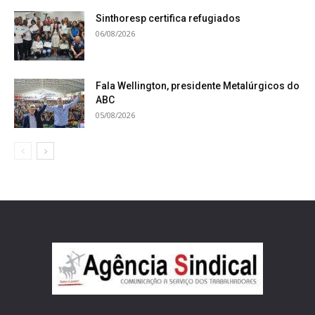
Sinthoresp certifica refugiados
06/08/2026
Fala Wellington, presidente Metalúrgicos do
ABC
05/08/2026