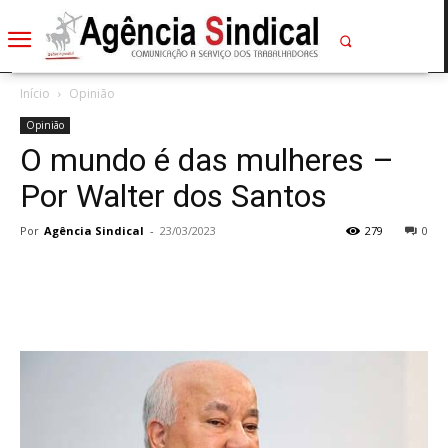
Início
Opinião
Opinião
O mundo é das mulheres –
Por Walter dos Santos
Por
Agência Sindical
-
23/03/2023
279
0