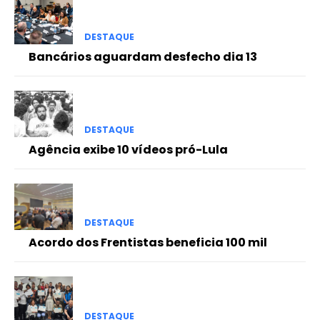
DESTAQUE
Bancários aguardam desfecho dia 13
DESTAQUE
Agência exibe 10 vídeos pró-Lula
DESTAQUE
Acordo dos Frentistas beneficia 100 mil
DESTAQUE