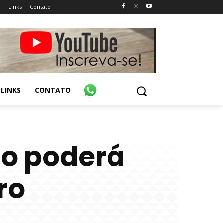
o
Links
Contato
LINKS
CONTATO
ão poderá
ro