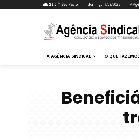
C
domingo, 9/08/2026
A Agê
23.5
São Paulo
A AGÊNCIA SINDICAL
O QUE FAZEMO
Benefici
t