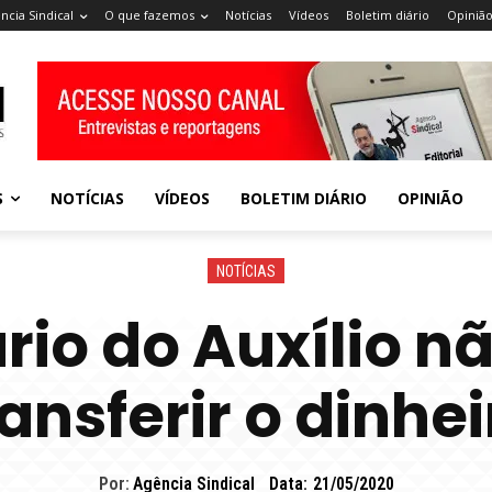
ncia Sindical
O que fazemos
Notícias
Vídeos
Boletim diário
Opiniã
S
NOTÍCIAS
VÍDEOS
BOLETIM DIÁRIO
OPINIÃO
NOTÍCIAS
ário do Auxílio n
ransferir o dinhei
Por:
Agência Sindical
Data:
21/05/2020