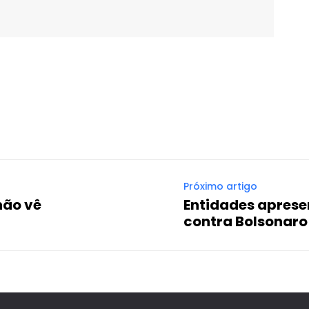
WhatsApp
Email
Imprimir
Telegram
Próximo artigo
 não vê
Entidades apres
contra Bolsonaro