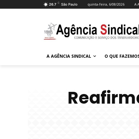
C
quinta-feira, 6/08/2026
A 
26.7
São Paulo
A AGÊNCIA SINDICAL
O QUE FAZEMO
Reafirm