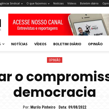
Agência Sindical
O que fazemos
Notícias
Vídeos
Boletim diário
Opin
S
NOTÍCIAS
VÍDEOS
BOLETIM DIÁRIO
OPINIÃO
OPINIÃO
ar o compromis
democracia
Por:
Murilo Pinheiro
Data:
09/08/2022