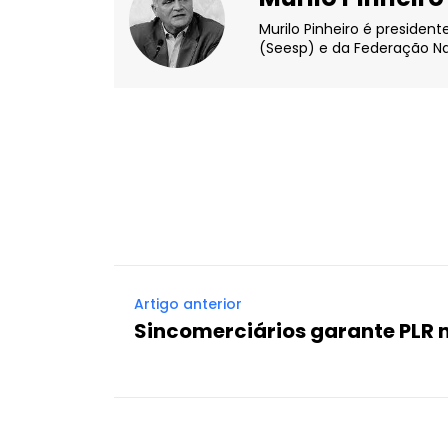
Murilo Pinheiro é presiden
(Seesp) e da Federação Na
Facebook
X
Compartilhado
Artigo anterior
Sincomerciários garante PLR n