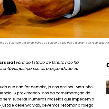
dente do Sindicato dos Engenheiros do Estado de São Paulo (Seesp) e da Federação Nac
racia |
Fora do Estado de Direito não há
tentável, justiça social, prosperidade ou
udo que não for demais”, já nos ensinou Martinho
essencial. Aproximando-nos da comemoração do
nda sem superar inúmeras mazelas que impedem a
 justa e desenvolvida, devemos retomar o fôlego