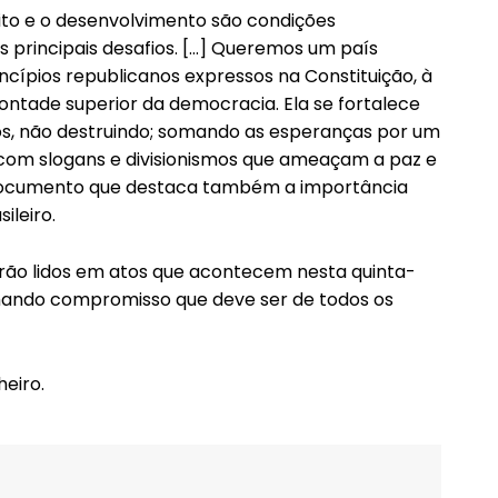
eito e o desenvolvimento são condições
us principais desafios. […] Queremos um país
rincípios republicanos expressos na Constituição, à
ontade superior da democracia. Ela se fortalece
os, não destruindo; somando as esperanças por um
as com slogans e divisionismos que ameaçam a paz e
 documento que destaca também a importância
ileiro.
rão lidos em atos que acontecem nesta quinta-
irmando compromisso que deve ser de todos os
heiro.