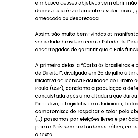
em busca desses objetivos sem abrir mão 
democracia é certamente o valor maior; p
ameaçada ou desprezada.
Assim, são muito bem-vindas as manifes
sociedade brasileira com o Estado de Direit
encarregadas de garantir que o País func
A primeira delas, a “Carta às brasileiras 
de Direito!”, divulgada em 26 de julho últ
iniciativa da icônica Faculdade de Direito
Paulo (USP), conclama a população a def
conquistada após uma ditadura que durou 
Executivo, o Legislativo e o Judiciário, t
compromisso de respeitar e zelar pela obs
(…) passamos por eleições livres e periódi
para o País sempre foi democrático, caben
o texto.