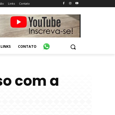
ião
Links
Contato
LINKS
CONTATO
so com a