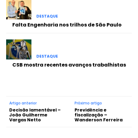
DESTAQUE
Falta Engenharia nos trilhos de São Paulo
DESTAQUE
CSB mostra recentes avanços trabalhistas
Artigo anterior
Próximo artigo
Decisão lamentável –
Previdência e
João Guilherme
fiscalização –
Vargas Netto
Wanderson Ferreira