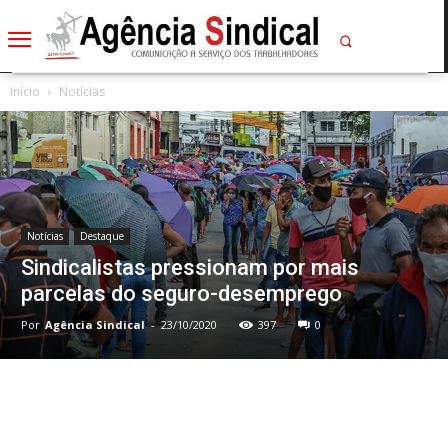
Início
Notícias
Notícias
Destaque
Sindicalistas pressionam por mais
parcelas do seguro-desemprego
Por
Agência Sindical
-
23/10/2020
397
0