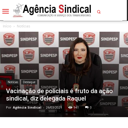
Início
Notícias
Notícias
Destaque
Vacinação de policiais é fruto da ação
sindical, diz delegada Raquel
Por
Agência Sindical
-
26/03/2021
941
0