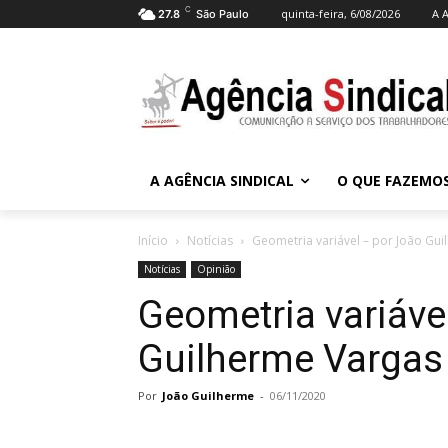
C
quinta-feira, 6/08/2026
A A
27.8
São Paulo
A AGÊNCIA SINDICAL
O QUE FAZEMO
Início
Notícias
Geometria variável – por João Gu
Notícias
Opinião
Geometria variáve
Guilherme Vargas
Por
João Guilherme
-
06/11/2020