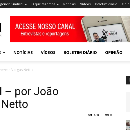
gência Sindical
O que fazemos
Notícias
Vídeos
Boletim diário
Opin
S
NOTÍCIAS
VÍDEOS
BOLETIM DIÁRIO
OPINIÃO
ilherme Vargas Netto
l – por João
 Netto
458
0