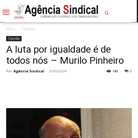
Início
Opinião
Opinião
A luta por igualdade é de
todos nós – Murilo Pinheiro
Por
Agência Sindical
-
05/03/2024
140
0