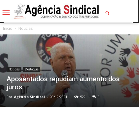
Início
Notícias
Notícias
Destaque
Aposentados repudiam aumento dos
juros
Por
Agência Sindical
-
09/12/2021
522
0