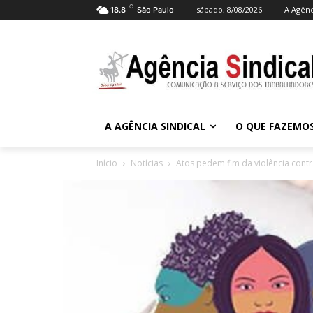
C
sábado, 8/08/2026
A Agênc
18.8
São Paulo
A AGÊNCIA SINDICAL
O QUE FAZEMO
Início
Notícias
Atos pedem fim da violência contr