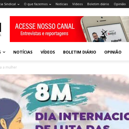
ia Sindical
O que fazemos
Notícias
Vídeos
Boletim diário
Opinião
S
NOTÍCIAS
VÍDEOS
BOLETIM DIÁRIO
OPINIÃO
a a mulher