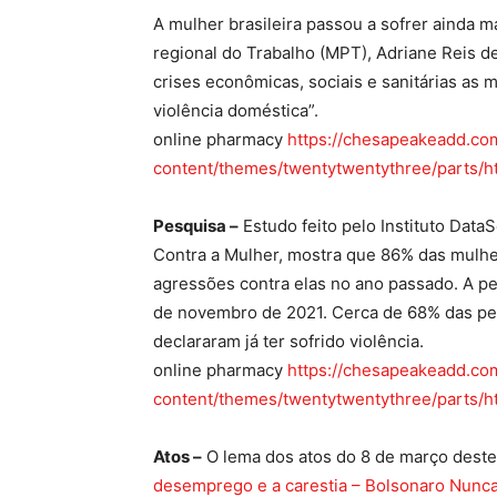
A mulher brasileira passou a sofrer ainda 
regional do Trabalho (MPT), Adriane Reis d
crises econômicas, sociais e sanitárias as 
violência doméstica”.
online pharmacy
https://chesapeakeadd.co
content/themes/twentytwentythree/parts/ht
Pesquisa –
Estudo feito pelo Instituto Data
Contra a Mulher, mostra que 86% das mulh
agressões contra elas no ano passado. A pe
de novembro de 2021. Cerca de 68% das pe
declararam já ter sofrido violência.
online pharmacy
https://chesapeakeadd.co
content/themes/twentytwentythree/parts/ht
Atos –
O lema dos atos do 8 de março deste
desemprego e a carestia – Bolsonaro Nunca