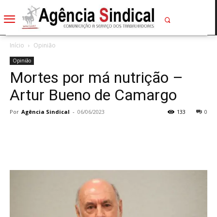
Início
Opinião
Opinião
Mortes por má nutrição –
Artur Bueno de Camargo
Por
Agência Sindical
-
06/06/2023
133
0