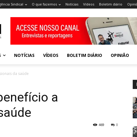
gência Sindical
O que fazemos
Notícias
Vídeos
Boletim diário
Opini
S
NOTÍCIAS
VÍDEOS
BOLETIM DIÁRIO
OPINIÃO
sionais da saúde
enefício a
 saúde
469
0