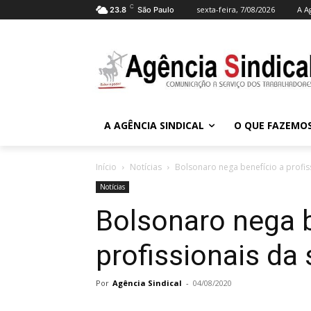
C
sexta-feira, 7/08/2026
A A
23.8
São Paulo
A AGÊNCIA SINDICAL
O QUE FAZEMO
Início
Notícias
Bolsonaro nega benefício a profis
Notícias
Bolsonaro nega b
profissionais da
Por
Agência Sindical
-
04/08/2020