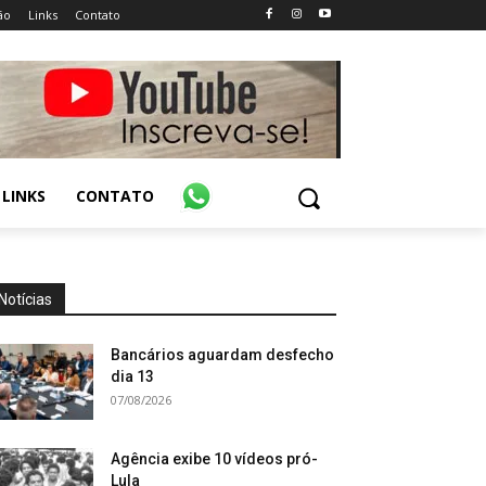
ão
Links
Contato
LINKS
CONTATO
Notícias
Bancários aguardam desfecho
dia 13
07/08/2026
Agência exibe 10 vídeos pró-
Lula