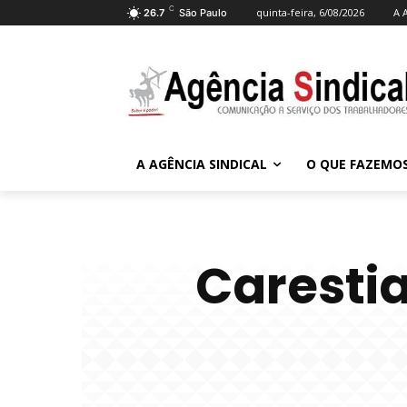
C
quinta-feira, 6/08/2026
A 
26.7
São Paulo
A AGÊNCIA SINDICAL
O QUE FAZEMO
Caresti