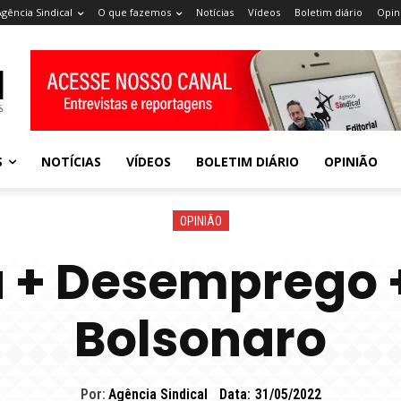
Agência Sindical
O que fazemos
Notícias
Vídeos
Boletim diário
Opin
S
NOTÍCIAS
VÍDEOS
BOLETIM DIÁRIO
OPINIÃO
OPINIÃO
a + Desemprego +
Bolsonaro
Por:
Agência Sindical
Data:
31/05/2022