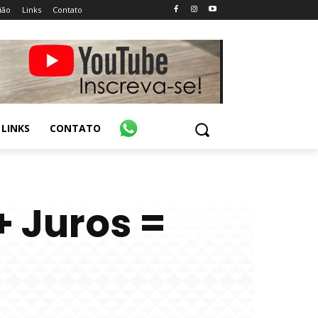
ião
Links
Contato
LINKS
CONTATO
 Juros =