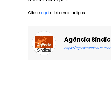
transformem o país.
Clique
aqui
e leia mais artigos.
Agência Sindic
https://agenciasindical.com.br
Facebook
X
Compartilhado