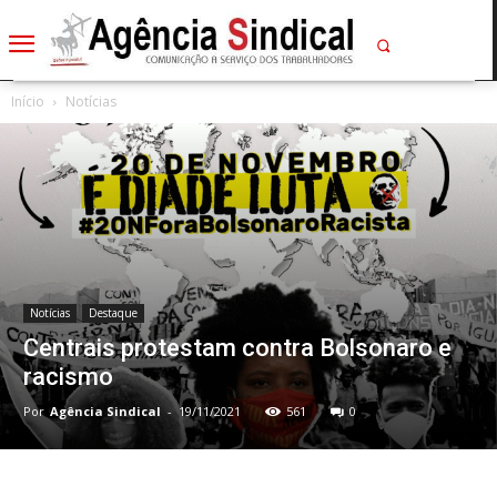
Início
Notícias
Notícias
Destaque
Centrais protestam contra Bolsonaro e
racismo
Por
Agência Sindical
-
19/11/2021
561
0