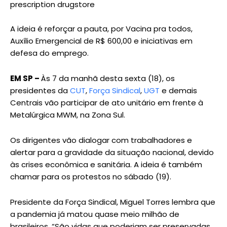
prescription drugstore
A ideia é reforçar a pauta, por Vacina pra todos,
Auxílio Emergencial de R$ 600,00 e iniciativas em
defesa do emprego.
EM SP –
Às 7 da manhã desta sexta (18), os
presidentes da
CUT
,
Força Sindical
,
UGT
e demais
Centrais vão participar de ato unitário em frente à
Metalúrgica MWM, na Zona Sul.
Os dirigentes vão dialogar com trabalhadores e
alertar para a gravidade da situação nacional, devido
às crises econômica e sanitária. A ideia é também
chamar para os protestos no sábado (19).
Presidente da Força Sindical, Miguel Torres lembra que
a pandemia já matou quase meio milhão de
brasileiros. “São vidas que poderiam ser preservadas