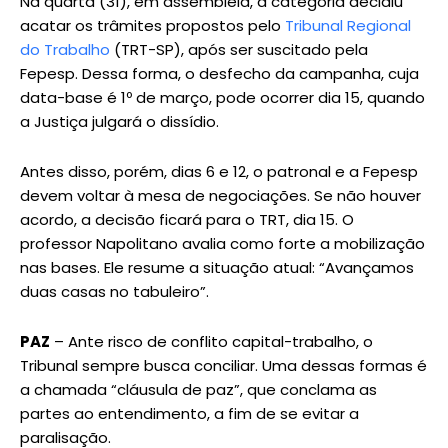
Na quarta (31), em assembleia, a categoria decidiu
acatar os trâmites propostos pelo
Tribunal Regional
do Trabalho
(TRT-SP), após ser suscitado pela
Fepesp. Dessa forma, o desfecho da campanha, cuja
data-base é 1º de março, pode ocorrer dia 15, quando
a Justiça julgará o dissídio.
Antes disso, porém, dias 6 e 12, o patronal e a Fepesp
devem voltar à mesa de negociações. Se não houver
acordo, a decisão ficará para o TRT, dia 15. O
professor Napolitano avalia como forte a mobilização
nas bases. Ele resume a situação atual: “Avançamos
duas casas no tabuleiro”.
PAZ
– Ante risco de conflito capital-trabalho, o
Tribunal sempre busca conciliar. Uma dessas formas é
a chamada “cláusula de paz”, que conclama as
partes ao entendimento, a fim de se evitar a
paralisação.