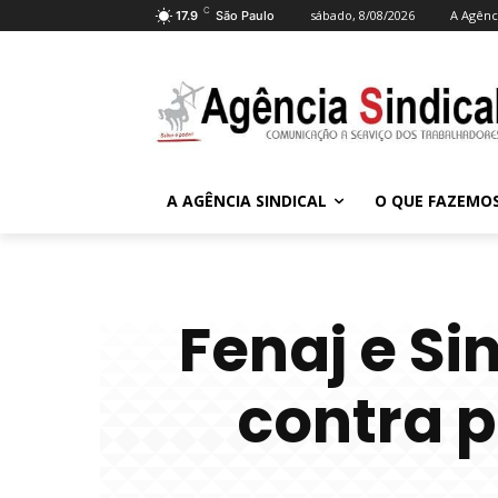
C
sábado, 8/08/2026
A Agênci
17.9
São Paulo
A AGÊNCIA SINDICAL
O QUE FAZEMO
Fenaj e Si
contra p