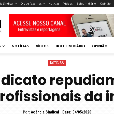
a Sindical
O que fazemos
Notícias
Vídeos
Boletim diário
Opinião
S
NOTÍCIAS
VÍDEOS
BOLETIM DIÁRIO
OPINIÃO
NOTÍCIAS
ndicato repudia
rofissionais da
Por:
Agência Sindical
Data:
04/05/2020