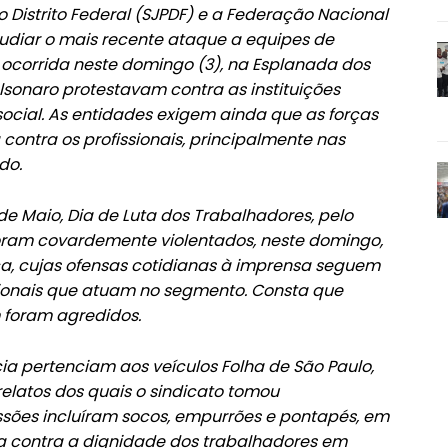
do Distrito Federal (SJPDF) e a Federação Nacional
pudiar o mais recente ataque a equipes de
ocorrida neste domingo (3), na Esplanada dos
lsonaro protestavam contra as instituições
social. As entidades exigem ainda que as forças
ontra os profissionais, principalmente nas
do.
de Maio, Dia de Luta dos Trabalhadores, pelo
foram covardemente violentados, neste domingo,
ca, cujas ofensas cotidianas à imprensa seguem
ssionais que atuam no segmento. Consta que
 foram agredidos.
cia pertenciam aos veículos Folha de São Paulo,
relatos dos quais o sindicato tomou
sões incluíram socos, empurrões e pontapés, em
ia contra a dignidade dos trabalhadores em