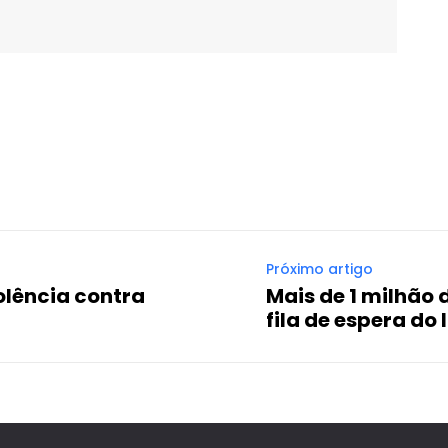
WhatsApp
Email
Imprimir
Telegram
Próximo artigo
olência contra
Mais de 1 milhão 
fila de espera do 