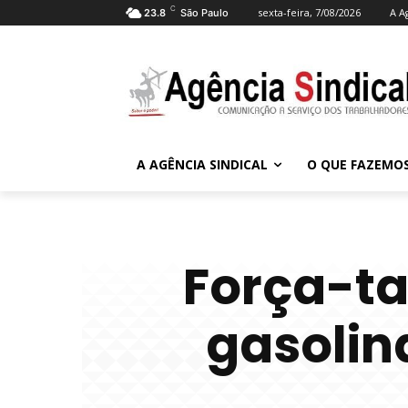
C
sexta-feira, 7/08/2026
A A
23.8
São Paulo
A AGÊNCIA SINDICAL
O QUE FAZEMO
Força-ta
gasolin