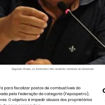
Segundo Arraes, os Sindicatos têm recebido centenas de denúncias
fa para fiscalizar postos de combustíveis do
aneada pela Federação da categoria (Fepospetro),
res. O objetivo é impedir abusos dos proprietários