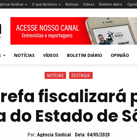
gência Sindical
O que fazemos
Notícias
Vídeos
Boletim diário
Opini
S
NOTÍCIAS
VÍDEOS
BOLETIM DIÁRIO
OPINIÃO
NOTÍCIAS
DESTAQUE
refa fiscalizará 
a do Estado de S
Por:
Agência Sindical
Data:
04/05/2020