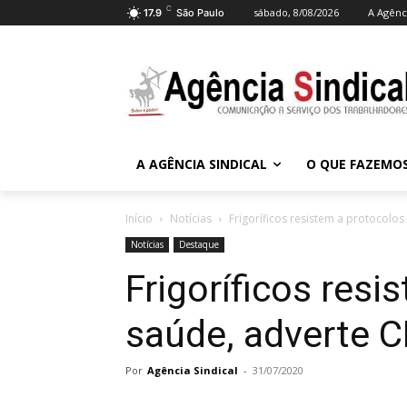
C
sábado, 8/08/2026
A Agênci
17.9
São Paulo
A AGÊNCIA SINDICAL
O QUE FAZEMO
Início
Notícias
Frigoríficos resistem a protocolo
Notícias
Destaque
Frigoríficos resi
saúde, adverte 
Por
Agência Sindical
-
31/07/2020