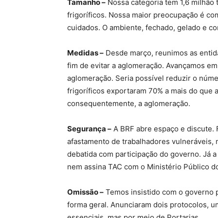
Tamanho –
Nossa categoria tem 1,6 milhão 
frigoríficos. Nossa maior preocupação é com
cuidados. O ambiente, fechado, gelado e com 
Medidas –
Desde março, reunimos as entid
fim de evitar a aglomeração. Avançamos em
aglomeração. Seria possível reduzir o núm
frigoríficos exportaram 70% a mais do que
consequentemente, a aglomeração.
Segurança –
A BRF abre espaço e discute. 
afastamento de trabalhadores vulneráveis, 
debatida com participação do governo. Já a
nem assina TAC com o Ministério Público d
Omissão –
Temos insistido com o governo p
forma geral. Anunciaram dois protocolos, um 
essenciais, mas por meio de Portarias.