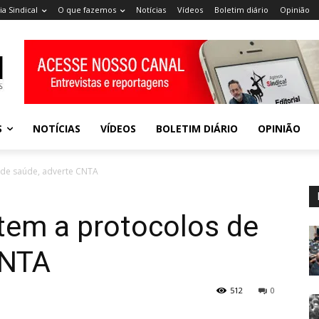
a Sindical
O que fazemos
Notícias
Vídeos
Boletim diário
Opinião
S
NOTÍCIAS
VÍDEOS
BOLETIM DIÁRIO
OPINIÃO
s de saúde, adverte CNTA
stem a protocolos de
CNTA
512
0