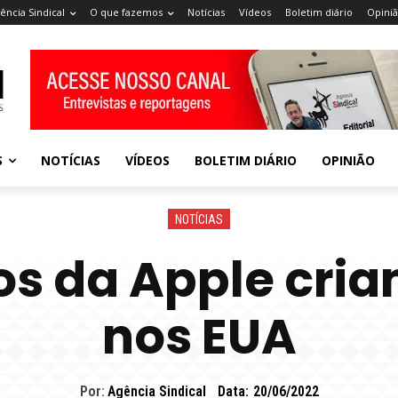
ência Sindical
O que fazemos
Notícias
Vídeos
Boletim diário
Opini
S
NOTÍCIAS
VÍDEOS
BOLETIM DIÁRIO
OPINIÃO
NOTÍCIAS
os da Apple cria
nos EUA
Por:
Agência Sindical
Data:
20/06/2022