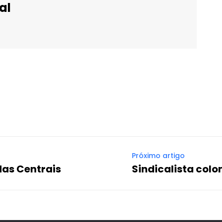
al
WhatsApp
Email
Imprimir
Telegram
Próximo artigo
das Centrais
Sindicalista col