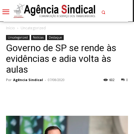
Início
Uncategorized
Uncategorized
Notícias
Destaque
Governo de SP se rende às
evidências e adia volta às
aulas
Por
Agência Sindical
-
07/08/2020
602
0