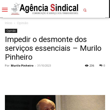
Início
Opinião
Opinião
Impedir o desmonte dos
serviços essenciais – Murilo
Pinheiro
Por
Murilo Pinheiro
-
31/10/2023
236
0