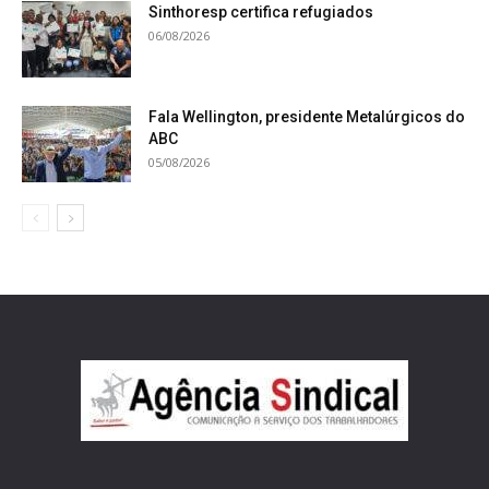
Sinthoresp certifica refugiados
06/08/2026
Fala Wellington, presidente Metalúrgicos do
ABC
05/08/2026