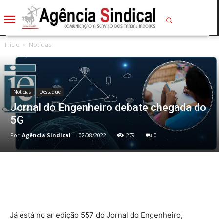
Início
Notícias
Notícias
Destaque
Jornal do Engenheiro debate chegada do
5G
Por
Agência Sindical
-
02/08/2022
279
0
Já está no ar edição 557 do Jornal do Engenheiro,