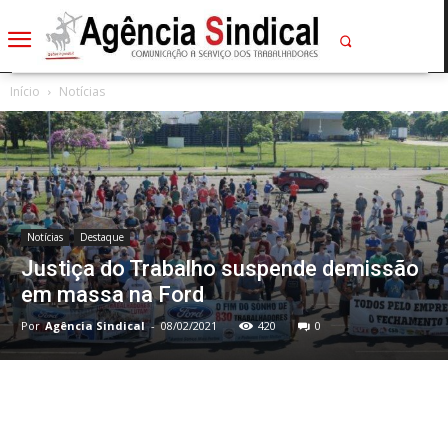
Início
Notícias
Notícias
Destaque
Justiça do Trabalho suspende demissão
em massa na Ford
Por
Agência Sindical
-
08/02/2021
420
0