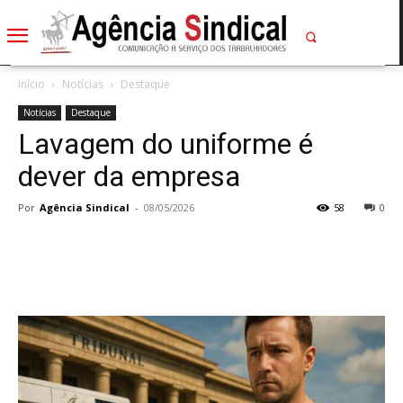
Início
Notícias
Destaque
Notícias
Destaque
Lavagem do uniforme é
dever da empresa
Por
Agência Sindical
-
08/05/2026
58
0