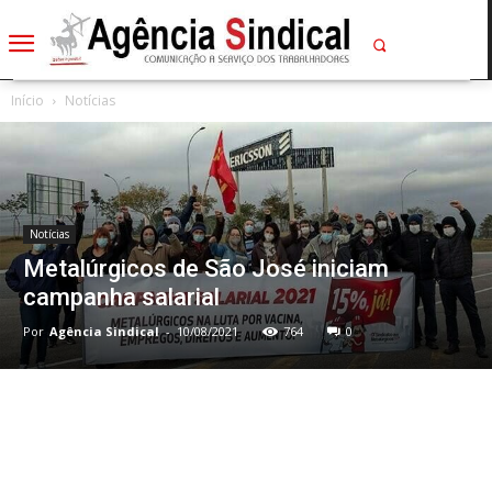
Início
Notícias
Notícias
Metalúrgicos de São José iniciam
campanha salarial
Por
Agência Sindical
-
10/08/2021
764
0