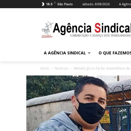
C
sábado, 8/08/2026
A Agênc
18.5
São Paulo
A AGÊNCIA SINDICAL
O QUE FAZEMO
Início
Notícias
Metalúrgicos farão assembleia de