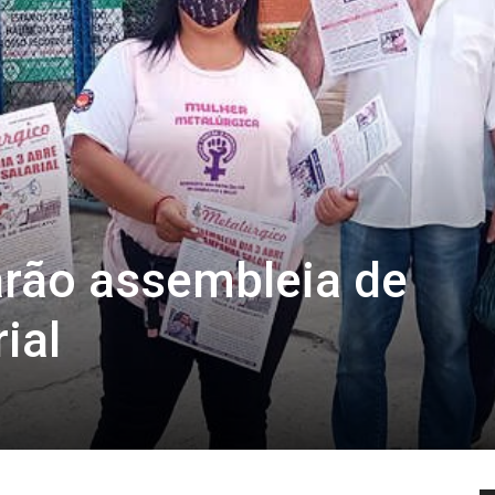
arão assembleia de
ial