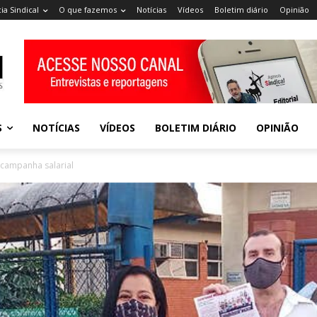
ia Sindical
O que fazemos
Notícias
Vídeos
Boletim diário
Opinião
S
NOTÍCIAS
VÍDEOS
BOLETIM DIÁRIO
OPINIÃO
 campanha salarial