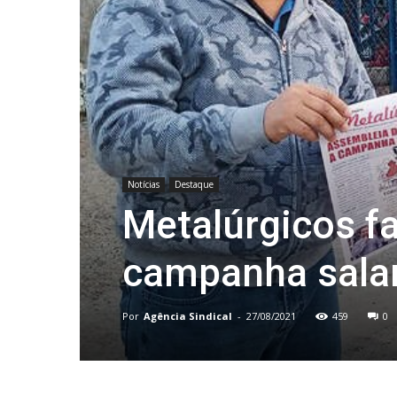
Notícias
Destaque
Metalúrgicos f
campanha salar
Por
Agência Sindical
-
27/08/2021
459
0